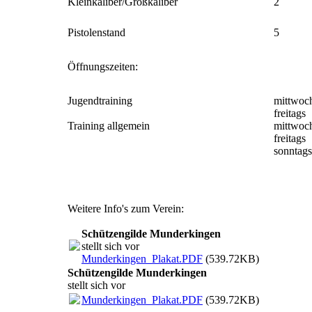
Kleinkaliber/Großkaliber
2
Pistolenstand
5
Öffnungszeiten:
Jugendtraining
mittwoc
freitags
Training allgemein
mittwoc
freitags
sonntags
Weitere Info's zum Verein:
Schützengilde Munderkingen
stellt sich vor
Munderkingen_Plakat.PDF
(539.72KB)
Schützengilde Munderkingen
stellt sich vor
Munderkingen_Plakat.PDF
(539.72KB)