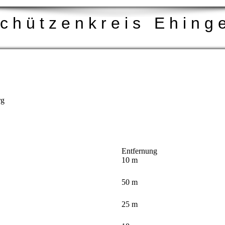
c h ü t z e n k r e i s E h i n g 
rg
Entfernung
10 m
50 m
25 m